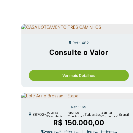
482
Consulte o Valor
Ver mais Detalhes
169
Rua
CEP:
Iduina
Monte
Santa
88702-
,
,
,
Tubarão
,
,
Brasil
Dandolini
Castelo
Catarina
306
Ghisi
R$
150.000,00
252
.00
m²
12
.00
m
12
.00
m
21
.00
m