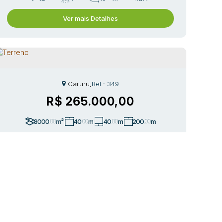
Ver mais Detalhes
Caruru
,
349
R$
265.000,00
8000
.00
m²
40
.00
m
40
.00
m
200
.00
m
200
.00
m
Ver mais Detalhes
157
CEP:
RUA
Capivari
CS
Santa
88745-
,
JOÃO
,
,
Caçador
,
de
,
,
Brasil
MADEIRA
Catarina
000
GOULART
Baixo
R$
280.000,00