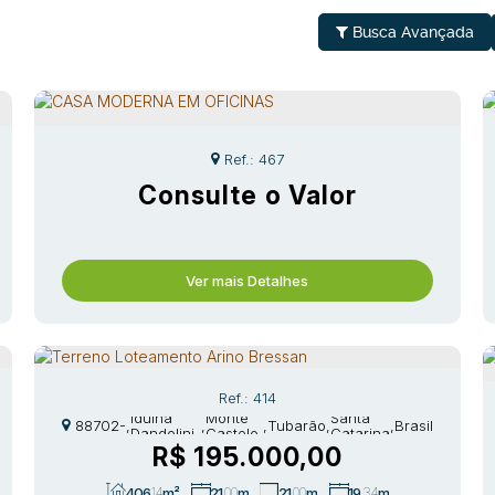
Busca Avançada
467
Consulte o Valor
Ver mais Detalhes
414
Rua
CEP:
Iduina
Monte
Santa
88702-
,
,
,
Tubarão
,
,
Brasil
Dandolini
Castelo
Catarina
306
Ghisi
R$
195.000,00
406
.14
m²
21
.00
m
21
.00
m
19
.34
m