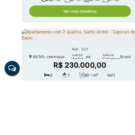
Ver mais Detalhes
21
.00
m
501
CEP:
R. Heron
Capivari
Santo
Santa
88745-
,
Henrique
,
,
de
,
,
Brasil
André
Catarina
000
Fernandes
Baixo
R$
230.000,00
2
1
50
.45
m²
1
Ver mais Detalhes
Rua
70
CEP:
Expedicionário
São João
N°:
Casa
88708-
,
Miguel
,
,
,
(Margem
,
Tubarão
,
301
04
500
Teodoro
Esquerda)
R$
270.000,00
Goulart