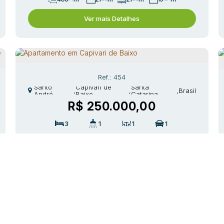
Ver mais Detalhes
19
.34
m
454
Santo
Capivari de
Santa
,
,
,
Brasil
André
Baixo
Catarina
R$
250.000,00
3
1
1
1
Ver mais Detalhes
303
Santa
São João (Margem
Santa
,
Brasil
,
Tubarão
,
,
Brasil
Catarina
Esquerda)
Catarina
R$
280.000,00