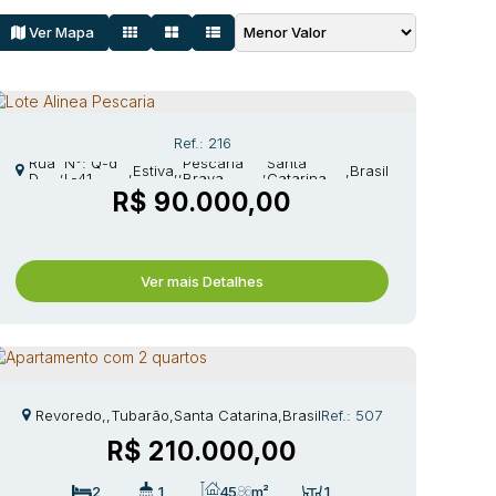
Ver Mapa
216
Rua
N°:
Q-d
Pescaria
Santa
,
,
Estiva
,
,
,
Brasil
D
L-41
Brava
Catarina
R$
90.000,00
Ver mais Detalhes
Revoredo
,
Tubarão
,
Santa Catarina
,
Brasil
507
R$
210.000,00
2
1
45
.86
m²
1