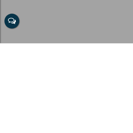
Casa em Monte Castelo, Tubarão - SC
Tipo de Imóvel:
Cidade:
Residencial » Casa
Tubarão
Bairro:
Monte Castelo
Busca Avançada