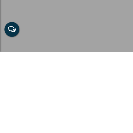
Apartamento em Dehon, Tubarão - SC
Tipo de Imóvel:
Cidade:
Residencial » Apartamento
Tubarão
Bairro:
Dehon