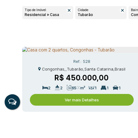
Tipo de Imóvel:
Cidade:
Bairr
Residencial » Casa
Tubarão
Co
528
Congonhas
,
Tubarão
,
Santa Catarina
,
Brasil
R$
450.000,00
2
2
65
.00
m²
1
1
1
Ver mais Detalhes
Nav