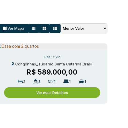
Ver Mapa
522
Congonhas
,
Tubarão
,
Santa Catarina
,
Brasil
R$
589.000,00
2
3
1
1
1
Ver mais Detalhes
Fique por Dentro