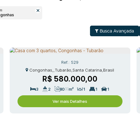
o:
ngonhas
Busca Avançada
529
Congonhas
,
Tubarão
,
Santa Catarina
,
Brasil
R$
580.000,00
3
2
80
.00
m²
1
1
1
Ver mais Detalhes
egação
Contato