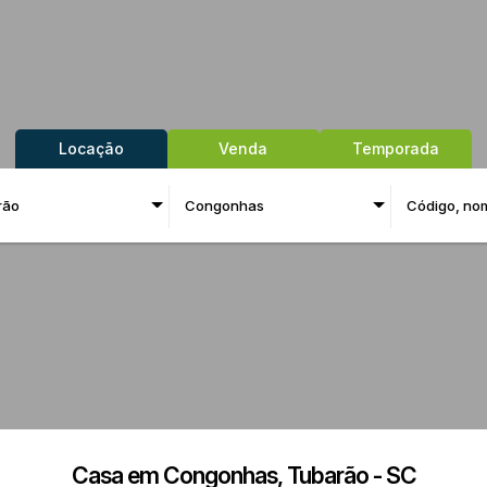
Locação
Venda
Temporada
rão
Congonhas
Casa em Congonhas, Tubarão - SC