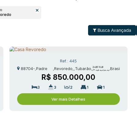
o:
voredo
Busca Avançada
445
CEP:
Rua
Santa
88704-
,
Padre
,
Revoredo
,
Tubarão
,
,
Brasil
Catarina
670
Nóbrega
R$
850.000,00
3
3
2
1
1
Ver mais Detalhes
egação
Contato