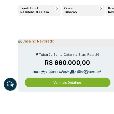
Tipo de Imóvel:
Cidade:
Bairr
Residencial » Casa
Tubarão
Re
Tubarão
,
Santa Catarina
,
Brasil
36
R$
660.000,00
3
2
83
.00
m²
1
1
2
360
.00
m²
12
.00
m
12
.00
m
30
.00
m
30
.00
m
Ver mais Detalhes
Nav