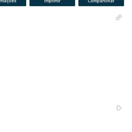
rmações
Imprimir
Compartilhar